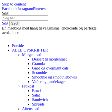
Skip to content
Facebook
Instagram
Pinterest
Søg:
Søg
En madblog med hang til veganisme, chokolade og perfekte
avokadoer
Forside
ALLE OPSKRIFTER
Morgenmad
Dessert til morgenmad
Granola
Grød og overnight oats
Scrambles
Smoothie og smoothiebowls
Vafler og pandekager
Frokost
Bowls
Salat
Sandwich
Spreads
Aftensmad