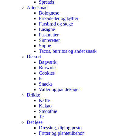
Spreads
Aftensmad
Bolognese
Frikadeller og bøffer
Farsbrød og stege
Lasagne
Pastaretter
Simreretter
Suppe
Tacos, burritos og andet snask
Dessert
Bagværk
Brownie
Cookies
Is
Snacks
Vafler og pandekager
Drikke
Kaffe
Kakao
Smoothie
Te
Det løse
Dressing, dip og pesto
Fritter og plantetilbehør