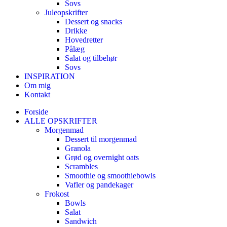
Sovs
Juleopskrifter
Dessert og snacks
Drikke
Hovedretter
Pålæg
Salat og tilbehør
Sovs
INSPIRATION
Om mig
Kontakt
Forside
ALLE OPSKRIFTER
Morgenmad
Dessert til morgenmad
Granola
Grød og overnight oats
Scrambles
Smoothie og smoothiebowls
Vafler og pandekager
Frokost
Bowls
Salat
Sandwich