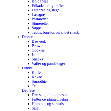
Bolognese
Frikadeller og bøffer
Farsbrød og stege
Lasagne
Pastaretter
Simreretter
Suppe
Tacos, burritos og andet snask
Dessert
Bagværk
Brownie
Cookies
Is
Snacks
Vafler og pandekager
Drikke
Kaffe
Kakao
Smoothie
Te
Det løse
Dressing, dip og pesto
Fritter og plantetilbehør
Hummus og spreads
Salat