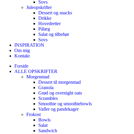
Sovs
Juleopskrifter
Dessert og snacks
Drikke
Hovedretter
Pålæg
Salat og tilbehør
Sovs
INSPIRATION
Om mig
Kontakt
Forside
ALLE OPSKRIFTER
Morgenmad
Dessert til morgenmad
Granola
Grød og overnight oats
Scrambles
Smoothie og smoothiebowls
Vafler og pandekager
Frokost
Bowls
Salat
Sandwich