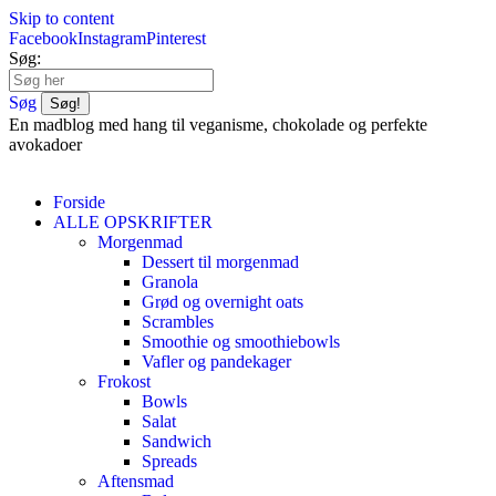
Skip to content
Facebook
Instagram
Pinterest
Søg:
Søg
En madblog med hang til veganisme, chokolade og perfekte
avokadoer
Forside
ALLE OPSKRIFTER
Morgenmad
Dessert til morgenmad
Granola
Grød og overnight oats
Scrambles
Smoothie og smoothiebowls
Vafler og pandekager
Frokost
Bowls
Salat
Sandwich
Spreads
Aftensmad