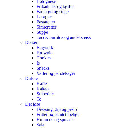
Bolognese
Frikadeller og bøffer
Farsbrød og stege
Lasagne
Pastaretter
Simreretter
Suppe
Tacos, burritos og andet snask
Dessert
Bagværk
Brownie
Cookies
Is
Snacks
Vafler og pandekager
Drikke
Kaffe
Kakao
Smoothie
Te
Det løse
Dressing, dip og pesto
Fritter og plantetilbehør
Hummus og spreads
Salat