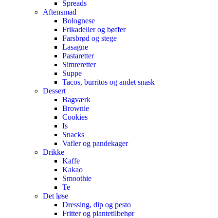
Spreads
Aftensmad
Bolognese
Frikadeller og bøffer
Farsbrød og stege
Lasagne
Pastaretter
Simreretter
Suppe
Tacos, burritos og andet snask
Dessert
Bagværk
Brownie
Cookies
Is
Snacks
Vafler og pandekager
Drikke
Kaffe
Kakao
Smoothie
Te
Det løse
Dressing, dip og pesto
Fritter og plantetilbehør