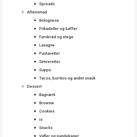
Spreads
Aftensmad
Bolognese
Frikadeller og bøffer
Farsbrød og stege
Lasagne
Pastaretter
Simreretter
Suppe
Tacos, burritos og andet snask
Dessert
Bagværk
Brownie
Cookies
Is
Snacks
Vafler og pandekager