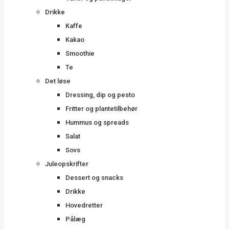
Drikke
Kaffe
Kakao
Smoothie
Te
Det løse
Dressing, dip og pesto
Fritter og plantetilbehør
Hummus og spreads
Salat
Sovs
Juleopskrifter
Dessert og snacks
Drikke
Hovedretter
Pålæg