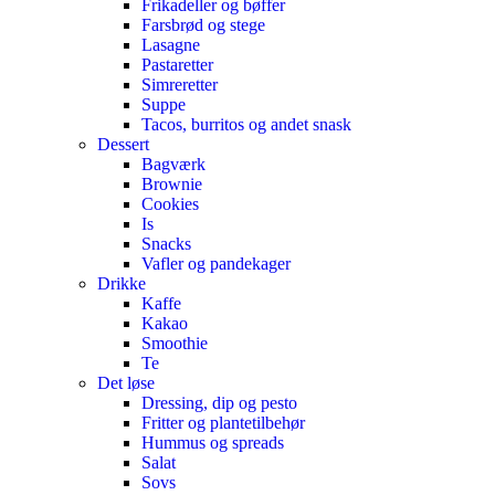
Frikadeller og bøffer
Farsbrød og stege
Lasagne
Pastaretter
Simreretter
Suppe
Tacos, burritos og andet snask
Dessert
Bagværk
Brownie
Cookies
Is
Snacks
Vafler og pandekager
Drikke
Kaffe
Kakao
Smoothie
Te
Det løse
Dressing, dip og pesto
Fritter og plantetilbehør
Hummus og spreads
Salat
Sovs