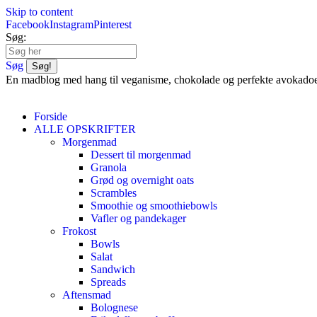
Skip to content
Facebook
Instagram
Pinterest
Søg:
Søg
En madblog med hang til veganisme, chokolade og perfekte avokado
Forside
ALLE OPSKRIFTER
Morgenmad
Dessert til morgenmad
Granola
Grød og overnight oats
Scrambles
Smoothie og smoothiebowls
Vafler og pandekager
Frokost
Bowls
Salat
Sandwich
Spreads
Aftensmad
Bolognese