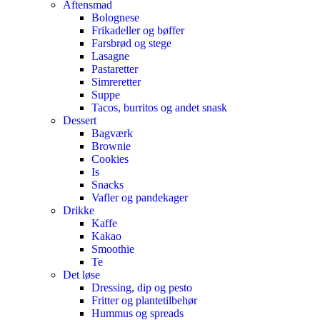
Aftensmad
Bolognese
Frikadeller og bøffer
Farsbrød og stege
Lasagne
Pastaretter
Simreretter
Suppe
Tacos, burritos og andet snask
Dessert
Bagværk
Brownie
Cookies
Is
Snacks
Vafler og pandekager
Drikke
Kaffe
Kakao
Smoothie
Te
Det løse
Dressing, dip og pesto
Fritter og plantetilbehør
Hummus og spreads