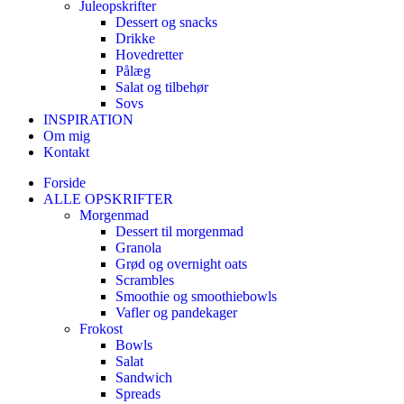
Juleopskrifter
Dessert og snacks
Drikke
Hovedretter
Pålæg
Salat og tilbehør
Sovs
INSPIRATION
Om mig
Kontakt
Forside
ALLE OPSKRIFTER
Morgenmad
Dessert til morgenmad
Granola
Grød og overnight oats
Scrambles
Smoothie og smoothiebowls
Vafler og pandekager
Frokost
Bowls
Salat
Sandwich
Spreads