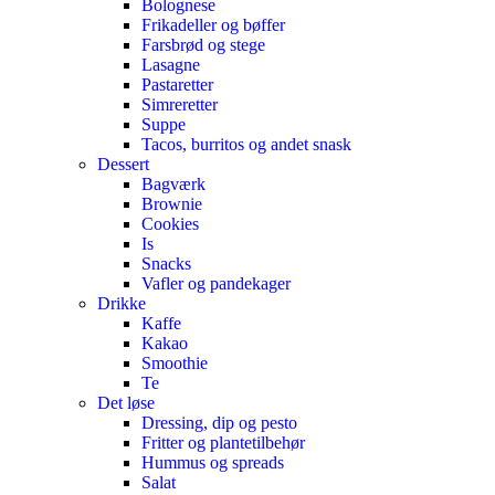
Bolognese
Frikadeller og bøffer
Farsbrød og stege
Lasagne
Pastaretter
Simreretter
Suppe
Tacos, burritos og andet snask
Dessert
Bagværk
Brownie
Cookies
Is
Snacks
Vafler og pandekager
Drikke
Kaffe
Kakao
Smoothie
Te
Det løse
Dressing, dip og pesto
Fritter og plantetilbehør
Hummus og spreads
Salat