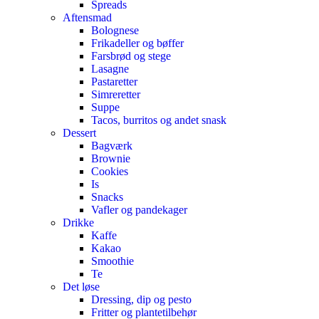
Spreads
Aftensmad
Bolognese
Frikadeller og bøffer
Farsbrød og stege
Lasagne
Pastaretter
Simreretter
Suppe
Tacos, burritos og andet snask
Dessert
Bagværk
Brownie
Cookies
Is
Snacks
Vafler og pandekager
Drikke
Kaffe
Kakao
Smoothie
Te
Det løse
Dressing, dip og pesto
Fritter og plantetilbehør