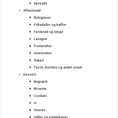
Spreads
Aftensmad
Bolognese
Frikadeller og bøffer
Farsbrød og stege
Lasagne
Pastaretter
Simreretter
Suppe
Tacos, burritos og andet snask
Dessert
Bagværk
Brownie
Cookies
Is
Snacks
Vafler og pandekager