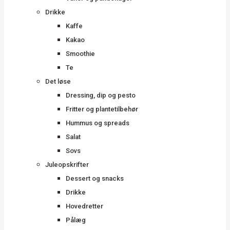
Drikke
Kaffe
Kakao
Smoothie
Te
Det løse
Dressing, dip og pesto
Fritter og plantetilbehør
Hummus og spreads
Salat
Sovs
Juleopskrifter
Dessert og snacks
Drikke
Hovedretter
Pålæg