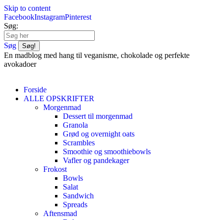
Skip to content
Facebook
Instagram
Pinterest
Søg:
Søg
En madblog med hang til veganisme, chokolade og perfekte
avokadoer
Forside
ALLE OPSKRIFTER
Morgenmad
Dessert til morgenmad
Granola
Grød og overnight oats
Scrambles
Smoothie og smoothiebowls
Vafler og pandekager
Frokost
Bowls
Salat
Sandwich
Spreads
Aftensmad