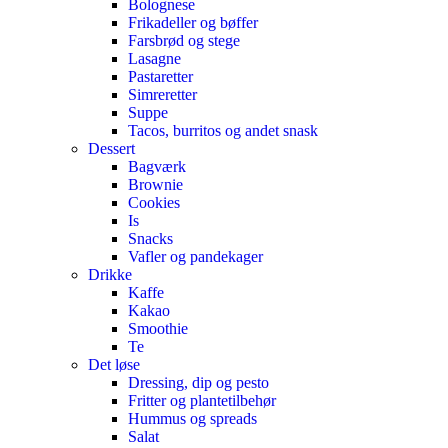
Bolognese
Frikadeller og bøffer
Farsbrød og stege
Lasagne
Pastaretter
Simreretter
Suppe
Tacos, burritos og andet snask
Dessert
Bagværk
Brownie
Cookies
Is
Snacks
Vafler og pandekager
Drikke
Kaffe
Kakao
Smoothie
Te
Det løse
Dressing, dip og pesto
Fritter og plantetilbehør
Hummus og spreads
Salat