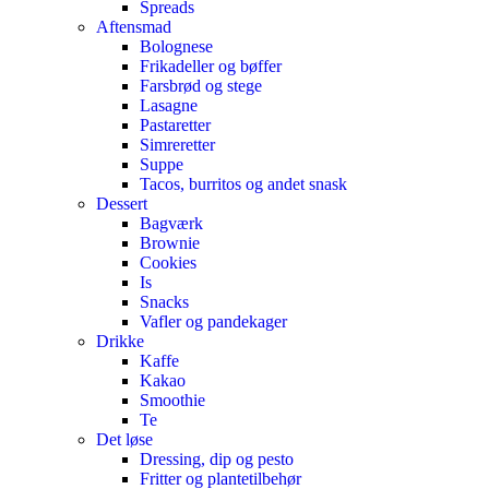
Spreads
Aftensmad
Bolognese
Frikadeller og bøffer
Farsbrød og stege
Lasagne
Pastaretter
Simreretter
Suppe
Tacos, burritos og andet snask
Dessert
Bagværk
Brownie
Cookies
Is
Snacks
Vafler og pandekager
Drikke
Kaffe
Kakao
Smoothie
Te
Det løse
Dressing, dip og pesto
Fritter og plantetilbehør