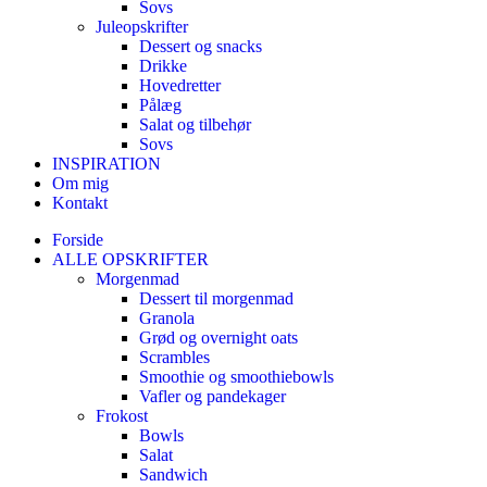
Sovs
Juleopskrifter
Dessert og snacks
Drikke
Hovedretter
Pålæg
Salat og tilbehør
Sovs
INSPIRATION
Om mig
Kontakt
Forside
ALLE OPSKRIFTER
Morgenmad
Dessert til morgenmad
Granola
Grød og overnight oats
Scrambles
Smoothie og smoothiebowls
Vafler og pandekager
Frokost
Bowls
Salat
Sandwich