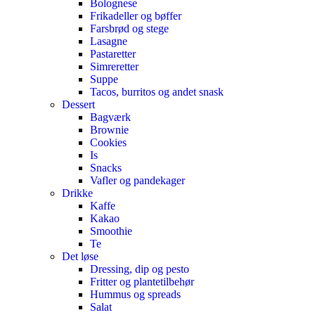
Bolognese
Frikadeller og bøffer
Farsbrød og stege
Lasagne
Pastaretter
Simreretter
Suppe
Tacos, burritos og andet snask
Dessert
Bagværk
Brownie
Cookies
Is
Snacks
Vafler og pandekager
Drikke
Kaffe
Kakao
Smoothie
Te
Det løse
Dressing, dip og pesto
Fritter og plantetilbehør
Hummus og spreads
Salat