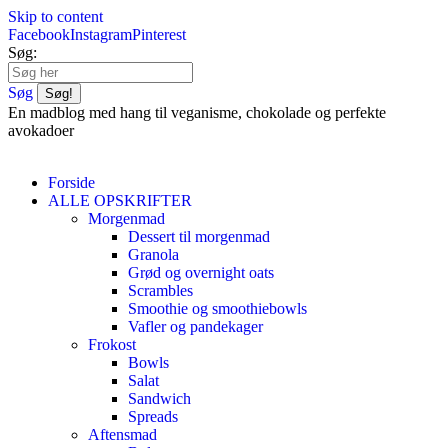
Skip to content
Facebook
Instagram
Pinterest
Søg:
Søg
En madblog med hang til veganisme, chokolade og perfekte
avokadoer
Forside
ALLE OPSKRIFTER
Morgenmad
Dessert til morgenmad
Granola
Grød og overnight oats
Scrambles
Smoothie og smoothiebowls
Vafler og pandekager
Frokost
Bowls
Salat
Sandwich
Spreads
Aftensmad