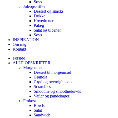
Sovs
Juleopskrifter
Dessert og snacks
Drikke
Hovedretter
Pålæg
Salat og tilbehør
Sovs
INSPIRATION
Om mig
Kontakt
Forside
ALLE OPSKRIFTER
Morgenmad
Dessert til morgenmad
Granola
Grød og overnight oats
Scrambles
Smoothie og smoothiebowls
Vafler og pandekager
Frokost
Bowls
Salat
Sandwich