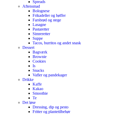
Spreads
Aftensmad
Bolognese
Frikadeller og bøffer
Farsbrød og stege
Lasagne
Pastaretter
Simreretter
Suppe
Tacos, burritos og andet snask
Dessert
Bagværk
Brownie
Cookies
Is
Snacks
Vafler og pandekager
Drikke
Kaffe
Kakao
Smoothie
Te
Det løse
Dressing, dip og pesto
Fritter og plantetilbehør