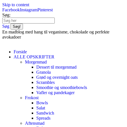
Skip to content
Facebook
Instagram
Pinterest
Søg:
Søg
En madblog med hang til veganisme, chokolade og perfekte
avokadoer
Forside
ALLE OPSKRIFTER
Morgenmad
Dessert til morgenmad
Granola
Grød og overnight oats
Scrambles
Smoothie og smoothiebowls
Vafler og pandekager
Frokost
Bowls
Salat
Sandwich
Spreads
Aftensmad