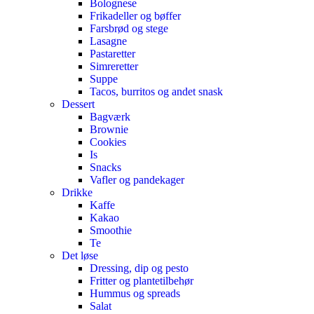
Bolognese
Frikadeller og bøffer
Farsbrød og stege
Lasagne
Pastaretter
Simreretter
Suppe
Tacos, burritos og andet snask
Dessert
Bagværk
Brownie
Cookies
Is
Snacks
Vafler og pandekager
Drikke
Kaffe
Kakao
Smoothie
Te
Det løse
Dressing, dip og pesto
Fritter og plantetilbehør
Hummus og spreads
Salat