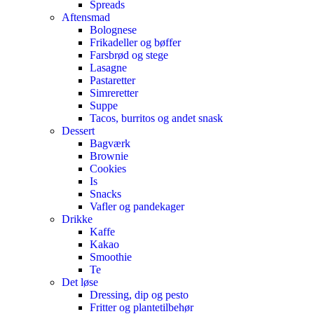
Spreads
Aftensmad
Bolognese
Frikadeller og bøffer
Farsbrød og stege
Lasagne
Pastaretter
Simreretter
Suppe
Tacos, burritos og andet snask
Dessert
Bagværk
Brownie
Cookies
Is
Snacks
Vafler og pandekager
Drikke
Kaffe
Kakao
Smoothie
Te
Det løse
Dressing, dip og pesto
Fritter og plantetilbehør