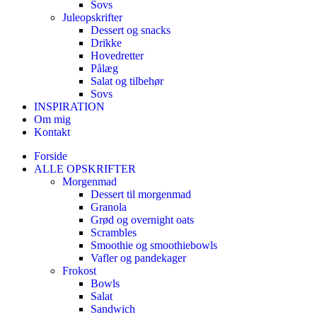
Sovs
Juleopskrifter
Dessert og snacks
Drikke
Hovedretter
Pålæg
Salat og tilbehør
Sovs
INSPIRATION
Om mig
Kontakt
Forside
ALLE OPSKRIFTER
Morgenmad
Dessert til morgenmad
Granola
Grød og overnight oats
Scrambles
Smoothie og smoothiebowls
Vafler og pandekager
Frokost
Bowls
Salat
Sandwich