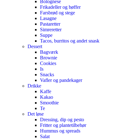
Bolognese
Frikadeller og bøffer
Farsbrød og stege
Lasagne
Pastaretter
Simreretter
Suppe
Tacos, burritos og andet snask
Dessert
Bagværk
Brownie
Cookies
Is
Snacks
Vafler og pandekager
Drikke
Kaffe
Kakao
Smoothie
Te
Det løse
Dressing, dip og pesto
Fritter og plantetilbehør
Hummus og spreads
Salat