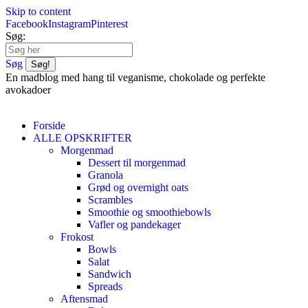
Skip to content
Facebook
Instagram
Pinterest
Søg:
Søg
En madblog med hang til veganisme, chokolade og perfekte
avokadoer
Forside
ALLE OPSKRIFTER
Morgenmad
Dessert til morgenmad
Granola
Grød og overnight oats
Scrambles
Smoothie og smoothiebowls
Vafler og pandekager
Frokost
Bowls
Salat
Sandwich
Spreads
Aftensmad