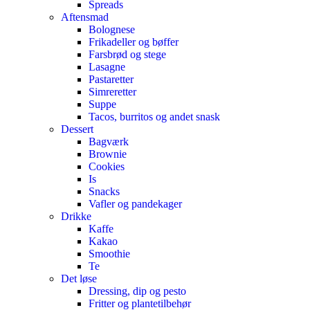
Spreads
Aftensmad
Bolognese
Frikadeller og bøffer
Farsbrød og stege
Lasagne
Pastaretter
Simreretter
Suppe
Tacos, burritos og andet snask
Dessert
Bagværk
Brownie
Cookies
Is
Snacks
Vafler og pandekager
Drikke
Kaffe
Kakao
Smoothie
Te
Det løse
Dressing, dip og pesto
Fritter og plantetilbehør