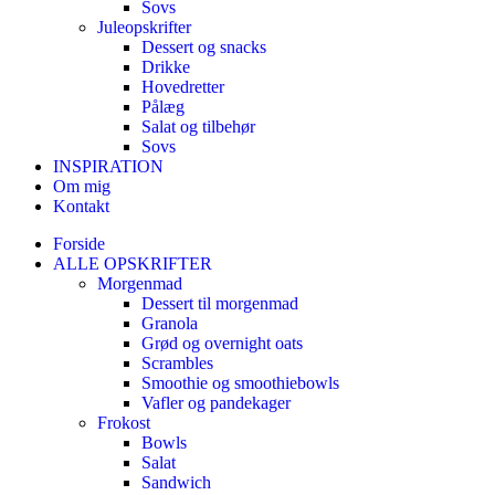
Sovs
Juleopskrifter
Dessert og snacks
Drikke
Hovedretter
Pålæg
Salat og tilbehør
Sovs
INSPIRATION
Om mig
Kontakt
Forside
ALLE OPSKRIFTER
Morgenmad
Dessert til morgenmad
Granola
Grød og overnight oats
Scrambles
Smoothie og smoothiebowls
Vafler og pandekager
Frokost
Bowls
Salat
Sandwich