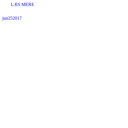
LÆS MERE
jun
25
2017