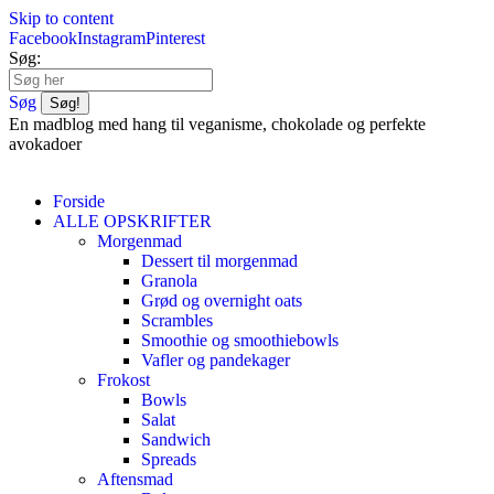
Skip to content
Facebook
Instagram
Pinterest
Søg:
Søg
En madblog med hang til veganisme, chokolade og perfekte
avokadoer
Forside
ALLE OPSKRIFTER
Morgenmad
Dessert til morgenmad
Granola
Grød og overnight oats
Scrambles
Smoothie og smoothiebowls
Vafler og pandekager
Frokost
Bowls
Salat
Sandwich
Spreads
Aftensmad