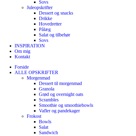
Sovs
Juleopskrifter
Dessert og snacks
Drikke
Hovedretter
Pålæg
Salat og tilbehør
Sovs
INSPIRATION
Om mig
Kontakt
Forside
ALLE OPSKRIFTER
Morgenmad
Dessert til morgenmad
Granola
Grød og overnight oats
Scrambles
Smoothie og smoothiebowls
Vafler og pandekager
Frokost
Bowls
Salat
Sandwich