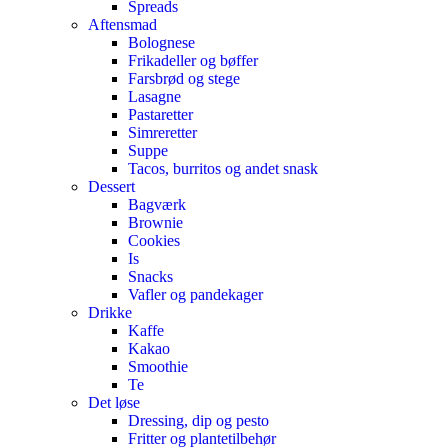
Spreads
Aftensmad
Bolognese
Frikadeller og bøffer
Farsbrød og stege
Lasagne
Pastaretter
Simreretter
Suppe
Tacos, burritos og andet snask
Dessert
Bagværk
Brownie
Cookies
Is
Snacks
Vafler og pandekager
Drikke
Kaffe
Kakao
Smoothie
Te
Det løse
Dressing, dip og pesto
Fritter og plantetilbehør