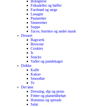
Bolognese
Frikadeller og bøffer
Farsbrød og stege
Lasagne
Pastaretter
Simreretter
Suppe
Tacos, burritos og andet snask
Dessert
Bagværk
Brownie
Cookies
Is
Snacks
Vafler og pandekager
Drikke
Kaffe
Kakao
Smoothie
Te
Det løse
Dressing, dip og pesto
Fritter og plantetilbehør
Hummus og spreads
Salat