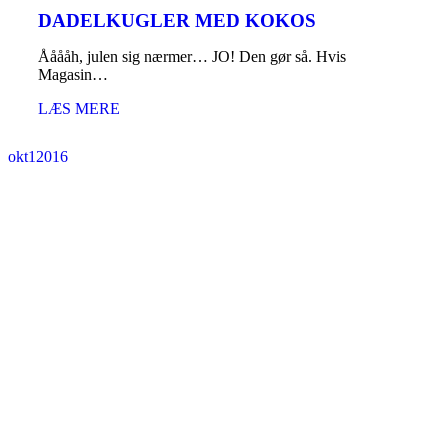
DADELKUGLER MED KOKOS
Ååååh, julen sig nærmer… JO! Den gør så. Hvis
Magasin…
LÆS MERE
okt
1
2016