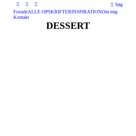
Søg:
Søg
Facebook
Instagram
Pinterest
Forside
ALLE OPSKRIFTER
INSPIRATION
Om mig
Kontakt
DESSERT
dec
24
2019
De bedste kanelvafler