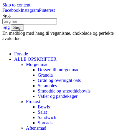
Skip to content
Facebook
Instagram
Pinterest
Søg:
Søg
En madblog med hang til veganisme, chokolade og perfekte
avokadoer
Forside
ALLE OPSKRIFTER
Morgenmad
Dessert til morgenmad
Granola
Grød og overnight oats
Scrambles
Smoothie og smoothiebowls
Vafler og pandekager
Frokost
Bowls
Salat
Sandwich
Spreads
Aftensmad