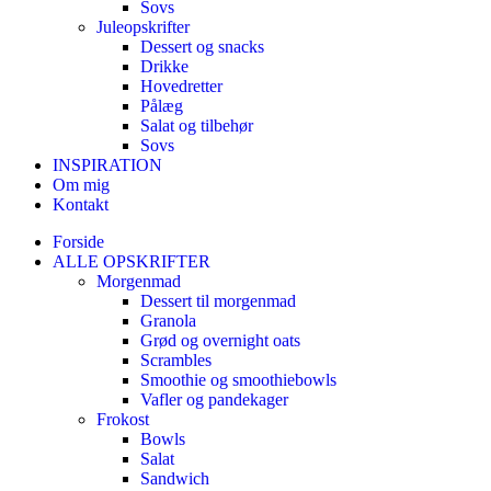
Sovs
Juleopskrifter
Dessert og snacks
Drikke
Hovedretter
Pålæg
Salat og tilbehør
Sovs
INSPIRATION
Om mig
Kontakt
Forside
ALLE OPSKRIFTER
Morgenmad
Dessert til morgenmad
Granola
Grød og overnight oats
Scrambles
Smoothie og smoothiebowls
Vafler og pandekager
Frokost
Bowls
Salat
Sandwich