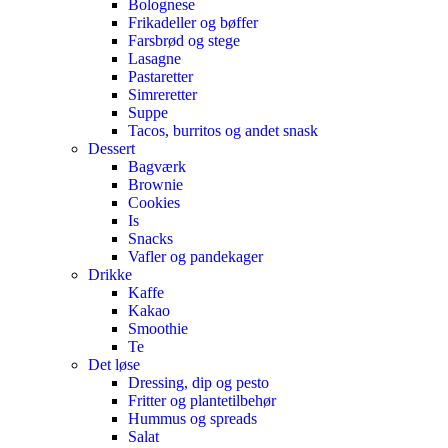
Bolognese
Frikadeller og bøffer
Farsbrød og stege
Lasagne
Pastaretter
Simreretter
Suppe
Tacos, burritos og andet snask
Dessert
Bagværk
Brownie
Cookies
Is
Snacks
Vafler og pandekager
Drikke
Kaffe
Kakao
Smoothie
Te
Det løse
Dressing, dip og pesto
Fritter og plantetilbehør
Hummus og spreads
Salat