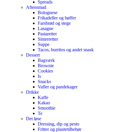
Spreads
Aftensmad
Bolognese
Frikadeller og bøffer
Farsbrød og stege
Lasagne
Pastaretter
Simreretter
Suppe
Tacos, burritos og andet snask
Dessert
Bagværk
Brownie
Cookies
Is
Snacks
Vafler og pandekager
Drikke
Kaffe
Kakao
Smoothie
Te
Det løse
Dressing, dip og pesto
Fritter og plantetilbehør