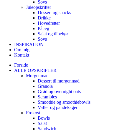
Sovs
Juleopskrifter
Dessert og snacks
Drikke
Hovedretter
Pålæg
Salat og tilbehør
Sovs
INSPIRATION
Om mig
Kontakt
Forside
ALLE OPSKRIFTER
Morgenmad
Dessert til morgenmad
Granola
Grød og overnight oats
Scrambles
Smoothie og smoothiebowls
Vafler og pandekager
Frokost
Bowls
Salat
Sandwich