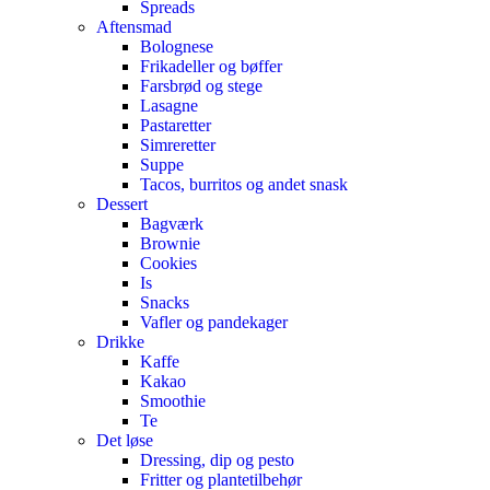
Spreads
Aftensmad
Bolognese
Frikadeller og bøffer
Farsbrød og stege
Lasagne
Pastaretter
Simreretter
Suppe
Tacos, burritos og andet snask
Dessert
Bagværk
Brownie
Cookies
Is
Snacks
Vafler og pandekager
Drikke
Kaffe
Kakao
Smoothie
Te
Det løse
Dressing, dip og pesto
Fritter og plantetilbehør