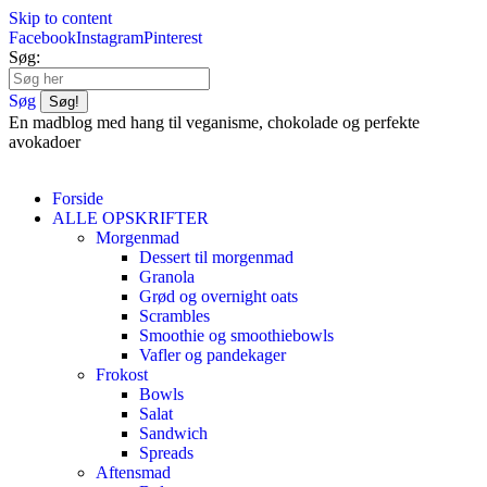
Skip to content
Facebook
Instagram
Pinterest
Søg:
Søg
En madblog med hang til veganisme, chokolade og perfekte
avokadoer
Forside
ALLE OPSKRIFTER
Morgenmad
Dessert til morgenmad
Granola
Grød og overnight oats
Scrambles
Smoothie og smoothiebowls
Vafler og pandekager
Frokost
Bowls
Salat
Sandwich
Spreads
Aftensmad