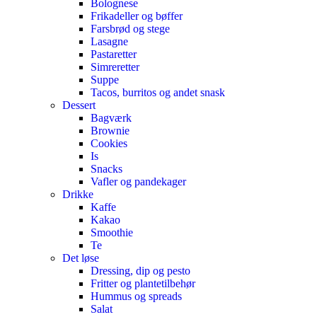
Bolognese
Frikadeller og bøffer
Farsbrød og stege
Lasagne
Pastaretter
Simreretter
Suppe
Tacos, burritos og andet snask
Dessert
Bagværk
Brownie
Cookies
Is
Snacks
Vafler og pandekager
Drikke
Kaffe
Kakao
Smoothie
Te
Det løse
Dressing, dip og pesto
Fritter og plantetilbehør
Hummus og spreads
Salat