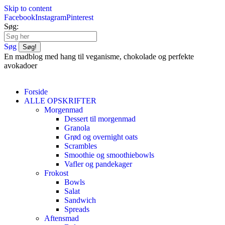
Skip to content
Facebook
Instagram
Pinterest
Søg:
Søg
En madblog med hang til veganisme, chokolade og perfekte
avokadoer
Forside
ALLE OPSKRIFTER
Morgenmad
Dessert til morgenmad
Granola
Grød og overnight oats
Scrambles
Smoothie og smoothiebowls
Vafler og pandekager
Frokost
Bowls
Salat
Sandwich
Spreads
Aftensmad