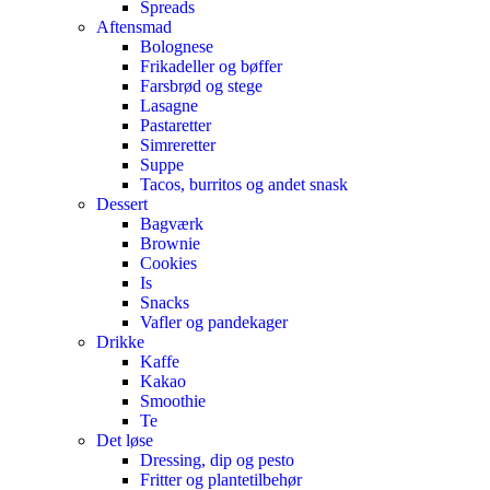
Spreads
Aftensmad
Bolognese
Frikadeller og bøffer
Farsbrød og stege
Lasagne
Pastaretter
Simreretter
Suppe
Tacos, burritos og andet snask
Dessert
Bagværk
Brownie
Cookies
Is
Snacks
Vafler og pandekager
Drikke
Kaffe
Kakao
Smoothie
Te
Det løse
Dressing, dip og pesto
Fritter og plantetilbehør