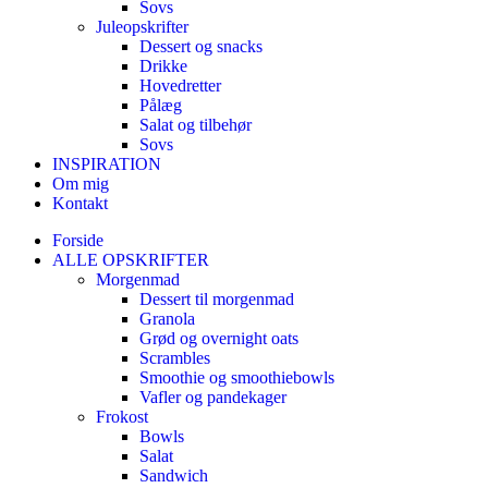
Sovs
Juleopskrifter
Dessert og snacks
Drikke
Hovedretter
Pålæg
Salat og tilbehør
Sovs
INSPIRATION
Om mig
Kontakt
Forside
ALLE OPSKRIFTER
Morgenmad
Dessert til morgenmad
Granola
Grød og overnight oats
Scrambles
Smoothie og smoothiebowls
Vafler og pandekager
Frokost
Bowls
Salat
Sandwich