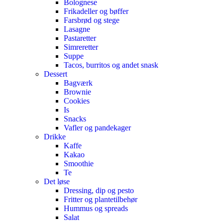
Bolognese
Frikadeller og bøffer
Farsbrød og stege
Lasagne
Pastaretter
Simreretter
Suppe
Tacos, burritos og andet snask
Dessert
Bagværk
Brownie
Cookies
Is
Snacks
Vafler og pandekager
Drikke
Kaffe
Kakao
Smoothie
Te
Det løse
Dressing, dip og pesto
Fritter og plantetilbehør
Hummus og spreads
Salat