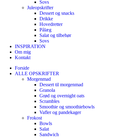
Sovs
Juleopskrifter
Dessert og snacks
Drikke
Hovedretter
Pålæg
Salat og tilbehør
Sovs
INSPIRATION
Om mig
Kontakt
Forside
ALLE OPSKRIFTER
Morgenmad
Dessert til morgenmad
Granola
Grød og overnight oats
Scrambles
Smoothie og smoothiebowls
Vafler og pandekager
Frokost
Bowls
Salat
Sandwich