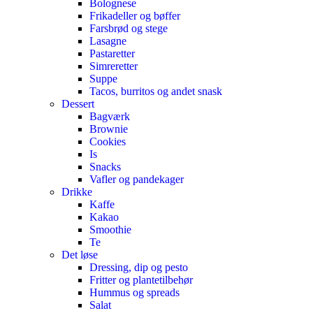
Bolognese
Frikadeller og bøffer
Farsbrød og stege
Lasagne
Pastaretter
Simreretter
Suppe
Tacos, burritos og andet snask
Dessert
Bagværk
Brownie
Cookies
Is
Snacks
Vafler og pandekager
Drikke
Kaffe
Kakao
Smoothie
Te
Det løse
Dressing, dip og pesto
Fritter og plantetilbehør
Hummus og spreads
Salat