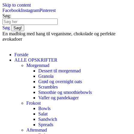
Skip to content
Facebook
Instagram
Pinterest
Søg:
Søg
En madblog med hang til veganisme, chokolade og perfekte
avokadoer
Forside
ALLE OPSKRIFTER
Morgenmad
Dessert til morgenmad
Granola
Grød og overnight oats
Scrambles
Smoothie og smoothiebowls
Vafler og pandekager
Frokost
Bowls
Salat
Sandwich
Spreads
Aftensmad