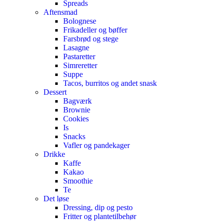
Spreads
Aftensmad
Bolognese
Frikadeller og bøffer
Farsbrød og stege
Lasagne
Pastaretter
Simreretter
Suppe
Tacos, burritos og andet snask
Dessert
Bagværk
Brownie
Cookies
Is
Snacks
Vafler og pandekager
Drikke
Kaffe
Kakao
Smoothie
Te
Det løse
Dressing, dip og pesto
Fritter og plantetilbehør