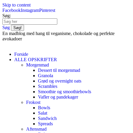
Skip to content
Facebook
Instagram
Pinterest
Søg:
Søg
En madblog med hang til veganisme, chokolade og perfekte
avokadoer
Forside
ALLE OPSKRIFTER
Morgenmad
Dessert til morgenmad
Granola
Grød og overnight oats
Scrambles
Smoothie og smoothiebowls
Vafler og pandekager
Frokost
Bowls
Salat
Sandwich
Spreads
Aftensmad