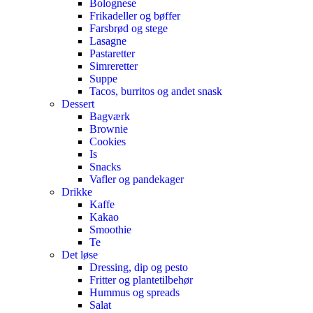
Bolognese
Frikadeller og bøffer
Farsbrød og stege
Lasagne
Pastaretter
Simreretter
Suppe
Tacos, burritos og andet snask
Dessert
Bagværk
Brownie
Cookies
Is
Snacks
Vafler og pandekager
Drikke
Kaffe
Kakao
Smoothie
Te
Det løse
Dressing, dip og pesto
Fritter og plantetilbehør
Hummus og spreads
Salat