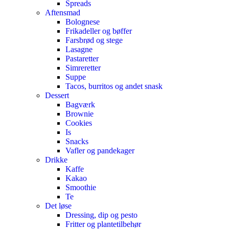
Spreads
Aftensmad
Bolognese
Frikadeller og bøffer
Farsbrød og stege
Lasagne
Pastaretter
Simreretter
Suppe
Tacos, burritos og andet snask
Dessert
Bagværk
Brownie
Cookies
Is
Snacks
Vafler og pandekager
Drikke
Kaffe
Kakao
Smoothie
Te
Det løse
Dressing, dip og pesto
Fritter og plantetilbehør