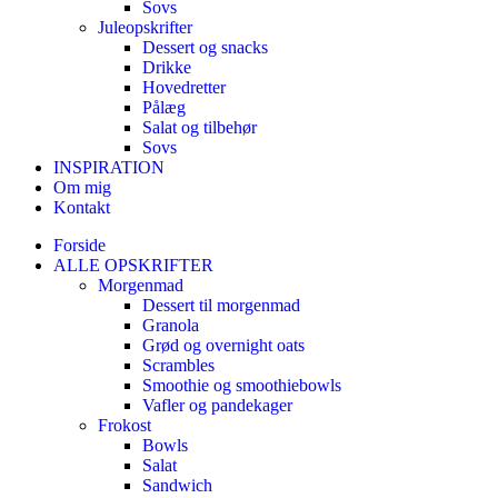
Sovs
Juleopskrifter
Dessert og snacks
Drikke
Hovedretter
Pålæg
Salat og tilbehør
Sovs
INSPIRATION
Om mig
Kontakt
Forside
ALLE OPSKRIFTER
Morgenmad
Dessert til morgenmad
Granola
Grød og overnight oats
Scrambles
Smoothie og smoothiebowls
Vafler og pandekager
Frokost
Bowls
Salat
Sandwich