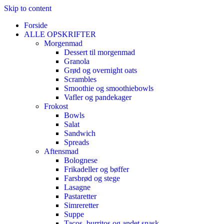
Skip to content
Forside
ALLE OPSKRIFTER
Morgenmad
Dessert til morgenmad
Granola
Grød og overnight oats
Scrambles
Smoothie og smoothiebowls
Vafler og pandekager
Frokost
Bowls
Salat
Sandwich
Spreads
Aftensmad
Bolognese
Frikadeller og bøffer
Farsbrød og stege
Lasagne
Pastaretter
Simreretter
Suppe
Tacos, burritos og andet snask